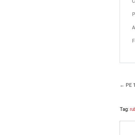
C
P
A
F
← PE 
Tag:
ru