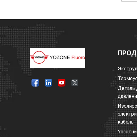
ПРОД
Экструд
Термоус
Деталь 
давлен
Изолир
электри
кабель
Уплотни