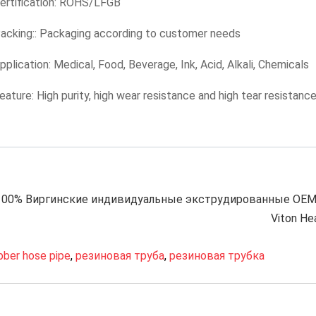
ertification: ROHS/LFGB
acking:: Packaging according to customer needs
pplication: Medical, Food, Beverage, Ink, Acid, Alkali, Chemicals
eature: High purity, high wear resistance and high tear resistanc
100% Виргинские индивидуальные экструдированные OEM
Viton He
bber hose pipe
,
резиновая труба
,
резиновая трубка