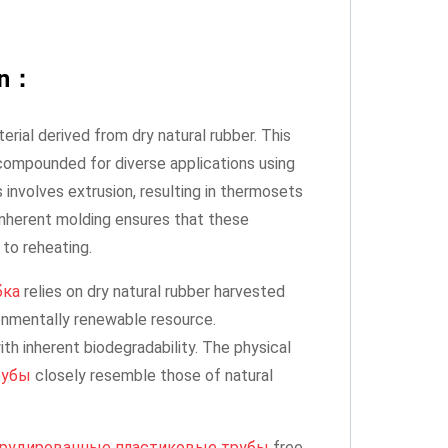
on：
rial derived from dry natural rubber. This
 compounded for diverse applications using
 involves extrusion, resulting in thermosets
s inherent molding ensures that these
to reheating.
бка
relies on dry natural rubber harvested
ironmentally renewable resource.
th inherent biodegradability. The physical
рубы
closely resemble those of natural
рудированные пластиковые трубы
free