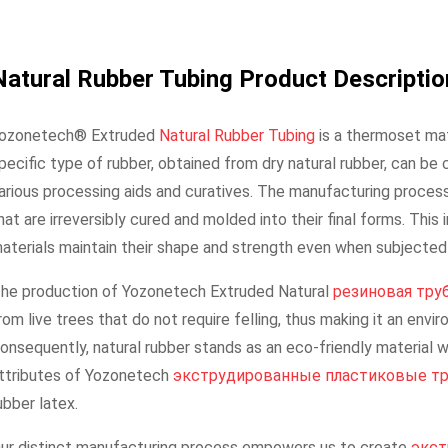
Natural Rubber Tubing Product Descripti
ozonetech® Extruded
Natural Rubber Tubing
is a thermoset mate
pecific type of rubber, obtained from dry natural rubber, can be
arious processing aids and curatives. The manufacturing process
hat are irreversibly cured and molded into their final forms. Thi
aterials maintain their shape and strength even when subjected 
he production of Yozonetech Extruded Natural
резиновая тру
rom live trees that do not require felling, thus making it an env
onsequently, natural rubber stands as an eco-friendly material wi
ttributes of Yozonetech
экструдированные пластиковые т
ubber latex.
ur distinct manufacturing process empowers us to create
экст