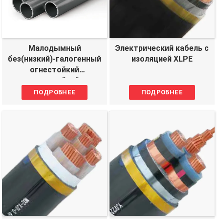
Малодымный
Электрический кабель с
без(низкий)-галогенный
изоляцией XLPE
огнестойкий
огнестойкий
Wirez&cable
ПОДРОБНЕЕ
ПОДРОБНЕЕ