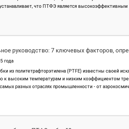
 устанавливает, что ПТФЭ является высокоэффективным 
тва фторполимеров и принципиально отличается от эластоме
ное руководство: 7 ключевых факторов, оп
х трубок
5 года
бки из политетрафторэтилена (PTFE) известны своей ис
ю к высоким температурам и низким коэффициентом трен
 самых разных отраслях промышленности - от аэрокосмич
риборов и 3D-печати. Однако срок службы этих трубок не
жного взаимодействия [...]...