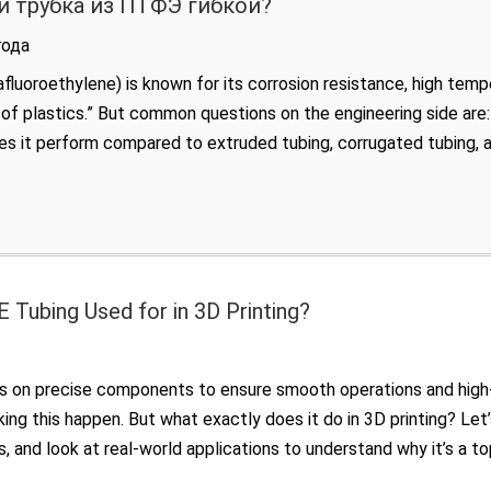
и трубка из ПТФЭ гибкой?
года
luoroethylene) is known for its corrosion resistance, high tempe
 of plastics.” But common questions on the engineering side are: 
 it perform compared to extruded tubing, corrugated tubing, a
 Tubing Used for in 3D Printing?
ies on precise components to ensure smooth operations and high-
king this happen. But what exactly does it do in 3D printing? Let
s, and look at real-world applications to understand why it’s a to
aments In FDM (Fused Deposition Modeling) 3D printers, […]