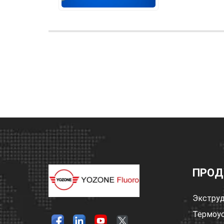
ПРОД
Экструд
Термоус