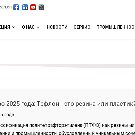
ech.cn
КЦИЯ
О НАС
НОВОСТИ
СЕРВИС
ПРОМЫШЛЕННОС
о 2025 года: Тефлон - это резина или пласти
5 года
ссификация политетрафторэтилена (ПТФЭ) как резины или
ении и промышленности, обусловленный уникальным соче