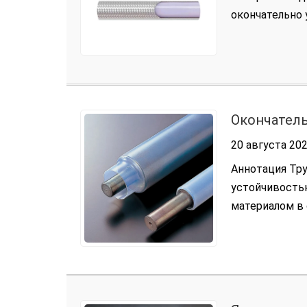
окончательно
членом семейс
Окончатель
тефлоновы
20 августа 202
Аннотация Тру
устойчивость
материалом в
медицинских п
зависит от сло