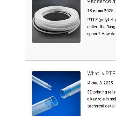
Является л
18 июля 2025 
PTFE (polytetraf
called the “king
space? How does
article helps […]
What is PTFE
Июль 8, 2025
3D printing rel
a key role in ma
technical detail
Temperature Fil