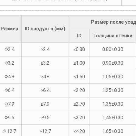
Размер после усад
Размер
ID продукта (мм)
ID
Толщина стенки
Φ2.4
≥2.4
≤0.80
0.80±0.30
Φ3.2
≥3.2
≤1.00
0.90±0.30
Φ4.8
≥4.8
≤1.60
1.05±0.30
Φ6.4
≥6.4
≤2.20
1.25±0.30
Φ7.9
≥7.9
≤2.70
1.35±0.30
Φ9.5
≥9.5
≤3.20
1.45±0.30
Φ 12.7
≥12.7
≤4.20
1.65±0.30