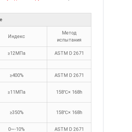
е
Метод
Индекс
испытания
≥12МПа
ASTM D 2671
≥400%
ASTM D 2671
≥11МПа
158℃× 168h
≥350%
158℃× 168h
0~-10%
ASTM D 2671