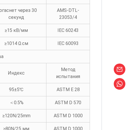
огаснет через 30
AMS-DTL-
секунд
23053/4
≥15 кВ/мм
IEC 60243
≥1014 Ω.см
IEC 60093
ва
Метод
Индекс
испытания
95±5℃
ASTM E 28
＜0.5%
ASTM D 570
≥120N/25mm
ASTM D 1000
≥80N/25 мм
ASTM D 1000