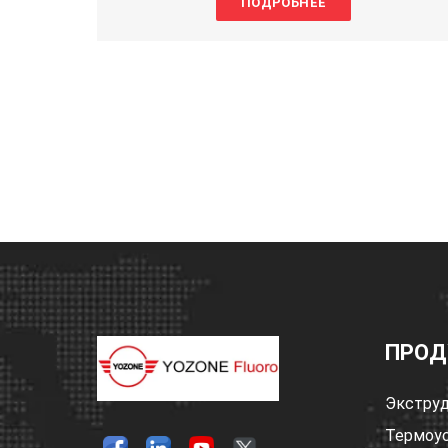
ПОДРОБНЕЕ
В.
2. Изоляция
проводовРабочая
температура
Модель BV-105 не более 105C. другие не более 70°C
температура установки не ниже 0°C.
3. Характеристики изоляции
проводов
1 ) Готовый изоляционный сердечник и готовая
линия электропередачи помещаются в воду при
температуре 20 + SC на один час. они должны быть в
состоянии испытать
Испытание переменным напряжением.
2) Внешняя линия электропередач обладает
ПРОД
хорошими изоляционными свойствами, свойствами
машин и невоспламеняемостью, надежным
качеством и удобной долговечностью.
Экструд
3)
Экструдированные пластиковые трубы
На
готовой линии электропередач должны быть
Термоус