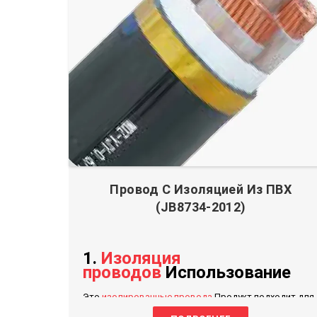
Провод С Изоляцией Из ПВХ
(JB8734-2012)
1.
Изоляция
проводов
Использование
Это
изолированные провода
Продукт подходит для
номинального напряжения переменного тока 450/750