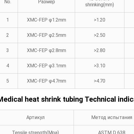
No.
Размер
shrinking(mm)
1
XMC-FEP φ1.2mm
>1.20
2
XMC-FEP φ2.5mm
>2.50
3
XMC-FEP φ2.8mm
>2.80
4
XMC-FEP φ3.1mm
>3.10
5
XMC-FEP φ4.7mm
>4.70
Medical heat shrink tubing
Technical indi
Артикул
Метод испытания
Tensile strength(Mpa)
ASTM D 638