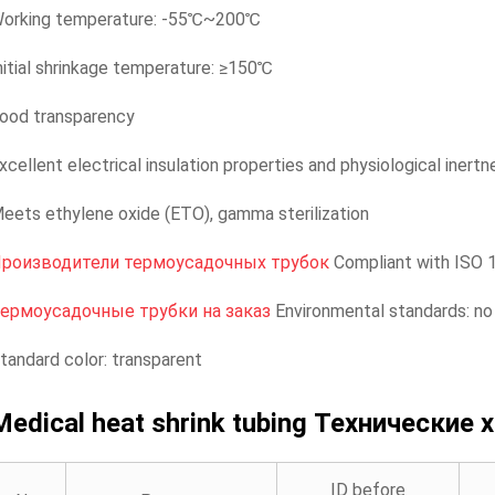
orking temperature: -55℃~200℃
nitial shrinkage temperature: ≥150℃
ood transparency
xcellent electrical insulation properties and physiological inertn
eets ethylene oxide (ETO), gamma sterilization
роизводители термоусадочных трубок
Compliant with ISO 
ермоусадочные трубки на заказ
Environmental standards: n
tandard color: transparent
Medical heat shrink tubing
Технические 
ID before