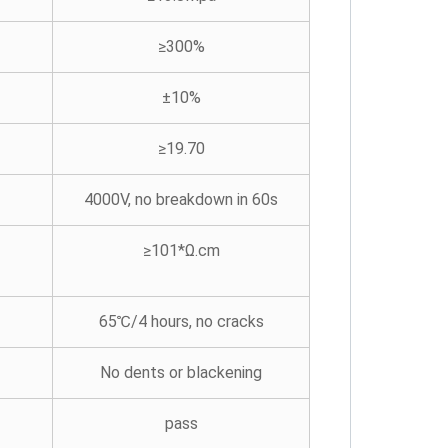
≥300%
±10%
≥19.70
4000V, no breakdown in 60s
≥101*Ω.cm
65℃/4 hours, no cracks
No dents or blackening
pass