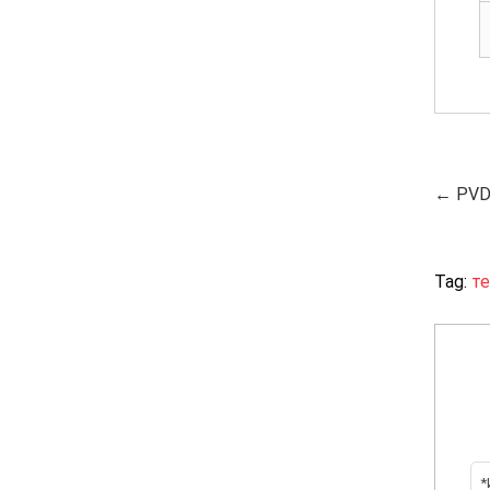
← PVDF
Tag:
т