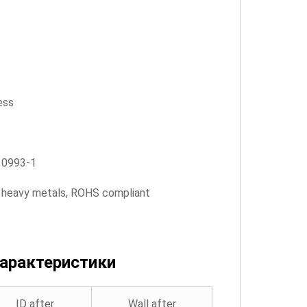
ess
10993-1
o heavy metals, ROHS compliant
характеристики
ID after
Wall after