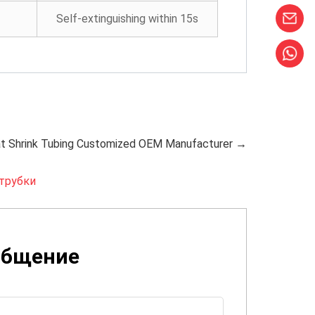
Self-extinguishing within 15s
t Shrink Tubing Customized OEM Manufacturer →
трубки
общение