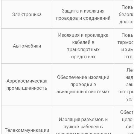
Повы
Защита и изоляция
Электроника
безопа
проводов и соединений
долго
Изоляция и прокладка
Повы
кабелей в
термос
Автомобили
транспортных
и хим
средствах
сто
Ле
Обеспечение изоляции
над
Аэрокосмическая
проводки в
защ
промышленность
авиационных системах
экстр
усл
Обесп
Изоляция разъемов и
цело
пучков кабелей в
сиг
Телекоммуникации
телекоммуникационном
за