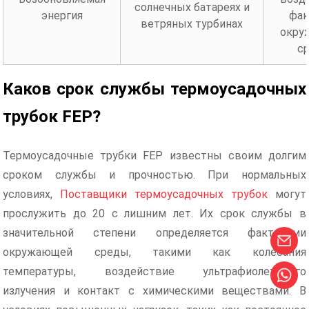
солнечных батареях и
энергия
фак
ветряных турбинах
окру
с
Каков срок службы термоусадочных
трубок FEP?
Термоусадочные трубки FEP известны своим долгим
сроком службы и прочностью. При нормальных
условиях,
Поставщики термоусадочных трубок
могут
прослужить до 20 с лишним лет. Их срок службы в
значительной степени определяется факторами
окружающей среды, такими как колебания
температуры, воздействие ультрафиолетового
излучения и контакт с химическими веществами. В