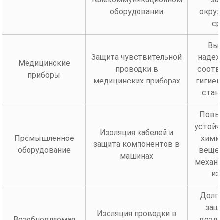
оборудовании
окру
с
Вы
Защита чувствительной
надеж
Медицинские
проводки в
соотв
приборы
медицинских приборах
гигие
стан
Повы
устойч
Изоляция кабелей и
Промышленное
хими
защита компонентов в
оборудование
веще
машинах
механ
из
Долг
защ
Изоляция проводки в
Возобновляемая
возд