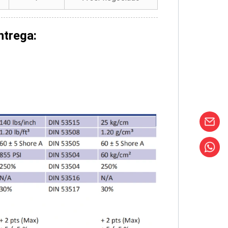
trega: