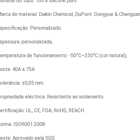
aterial do tubo: 100% silicone puro
arca do material: Daikin Chemical, DuPont. Dongyue & Chenguan
specificação: Personalizado.
spessura: personalizada,
emperatura de funcionamento: -50°C~230°C (cor natural),
osta: 40A a 75A
olerância: ±0,05 mm
ropriedade eléctrica: Resistente ao isolamento
ertificação: UL, CE, FDA, RoHS, REACH.
orma: ISO9001:2008.
este: Aprovado pela SGS