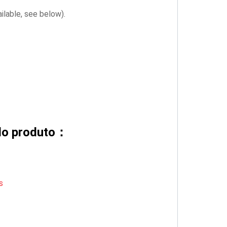
lable, see below).
do produto：
s