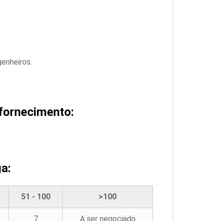
genheiros.
fornecimento:
a:
51 - 100
>100
7
A ser negociado