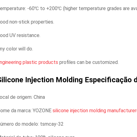
emperature: -60℃ to +200℃ (higher temperature grades are avai
ood non-stick properties.
ood UV resistance.
ny color will do.
ngineering plastic products
profiles can be customized.
Silicone Injection Molding
Especificação 
ocal de origem: China
ome da marca: YOZONE
silicone injection molding manufacturer
úmero do modelo: tsmcay-32