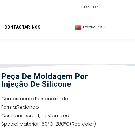
CONTACTAR-NOS
Português
Peça De Moldagem Por
Injeção De Silicone
Comprimento:
Personalizado
Forma:
Redondo
Cor:
Transparent, customized
Special Material:
-60°C~280°C(Red color)