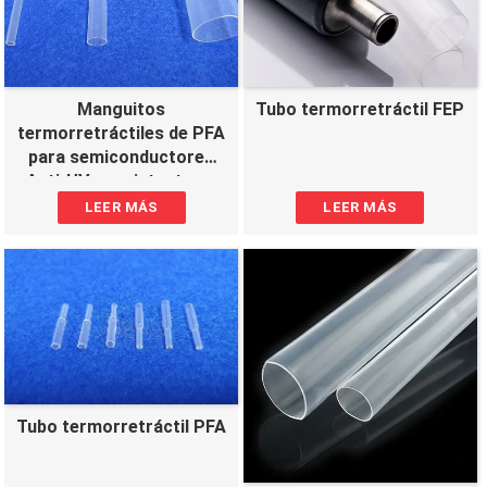
Tubo termorretráctil FEP
Manguitos
termorretráctiles de PFA
para semiconductores
Anti-UV y resistentes a
altas temperaturas
LEER MÁS
LEER MÁS
Tubo termorretráctil PFA