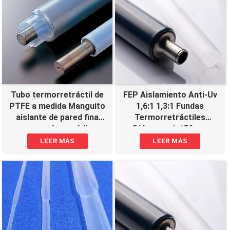
Tubo termorretráctil de
FEP Aislamiento Anti-Uv
PTFE a medida Manguito
1,6:1 1,3:1 Fundas
aislante de pared fina
Termorretráctiles
para catéter médico
Diámetro 1-150mm
Relación 4:1, 2:1
LEER MÁS
LEER MÁS