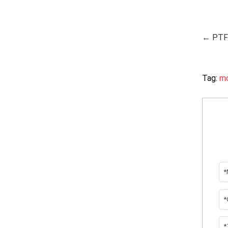
← PTFE
Tag:
mo