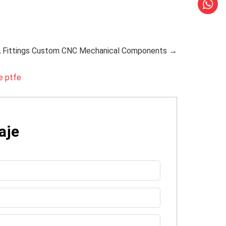
A Fittings Custom CNC Mechanical Components →
e ptfe
aje