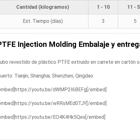
Cantidad (kilogramos)
1 - 10
11 - 
Est. Tiempo (días)
3
5
PTFE Injection Molding
Embalaje y entreg
ubo revestido de plástico PTFE extruido en carrete en cartón 
uerto: Tianjin, Shanghai, Shenzhen, Qingdao.
embed]https://youtu.be/dWMP2I6BEFg[/embed]
embed]https://youtu.be/wRRsMEd0TJY[/embed]
embed]https://youtu.be/EO4K4Hk5Qes[/embed]