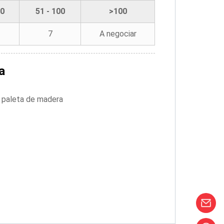
50
51 - 100
>100
7
A negociar
a
o paleta de madera