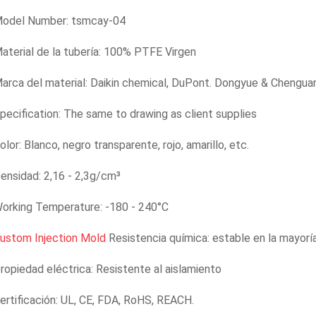
odel Number: tsmcay-04
aterial de la tubería: 100% PTFE Virgen
arca del material: Daikin chemical, DuPont. Dongyue & Chenguan
pecification: The same to drawing as client supplies
olor: Blanco, negro transparente, rojo, amarillo, etc.
ensidad: 2,16 - 2,3g/cm³
orking Temperature: -180 - 240°C
ustom Injection Mold
Resistencia química: estable en la mayorí
ropiedad eléctrica: Resistente al aislamiento
ertificación: UL, CE, FDA, RoHS, REACH.