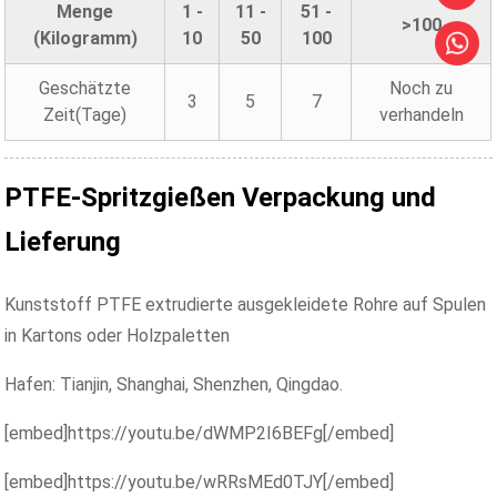
Menge
1 -
11 -
51 -
>100
(Kilogramm)
10
50
100
Geschätzte
Noch zu
3
5
7
Zeit(Tage)
verhandeln
PTFE-Spritzgießen
Verpackung und
Lieferung
Kunststoff PTFE extrudierte ausgekleidete Rohre auf Spulen
in Kartons oder Holzpaletten
Hafen: Tianjin, Shanghai, Shenzhen, Qingdao.
[embed]https://youtu.be/dWMP2I6BEFg[/embed]
[embed]https://youtu.be/wRRsMEd0TJY[/embed]