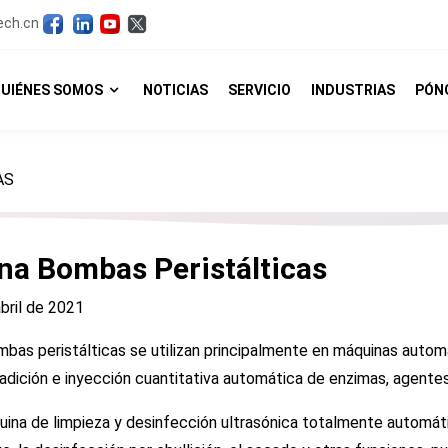
ech.cn
UIÉNES SOMOS
NOTICIAS
SERVICIO
INDUSTRIAS
PÓN
AS
na Bombas Peristálticas
bril de 2021
bas peristálticas se utilizan principalmente en máquinas automá
 adición e inyección cuantitativa automática de enzimas, agente
ina de limpieza y desinfección ultrasónica totalmente automáti