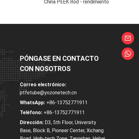
China PEEK Rod - rendimiento
PÓNGASE EN CONTACTO
CON NOSOTROS
Correo electrónico:
ptfetube@yozonetech.cn
WhatsApp:
+86-13752771911
Teléfono:
+86-13752771911
Dirección:
D3, 5th Floor, University
Base, Block B, Pioneer Center, Xichang
Road, High-tech Zone, Tangshan, Hebei,