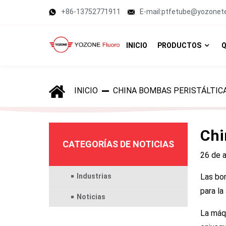
+86-13752771911
E-mail:ptfetube@yozonet
INICIO
PRODUCTOS
Q
INICIO
CHINA BOMBAS PERISTÁLTIC
Chi
CATEGORÍAS DE NOTICIAS
26 de a
Industrias
Las bom
para la
Noticias
La máqu