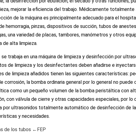
e, la desinfección por ebullición, el secado y otras funciones, p
ieza, mejorar la eficiencia del trabajo. Médicamente totalmente
cción de la máquina es principalmente adecuado para el hospita
de hemorragia, pinzas, dispositivos de succión, tubos de anestes
gas, una variedad de placas, tambores, manómetros y otros equi
a de alta limpieza.
se trabaja en una máquina de limpieza y desinfección por ultra
tos de limpieza y los desinfectantes deben añadirse e inyectar
res de limpieza añadidos tienen las siguientes características: pe
e corrosión, la bomba ordinaria general por lo general no puede
ltica como un pequeño volumen de la bomba peristáltica con alta 
ón, con válvula de cierre y otras capacidades especiales, por lo
a por ultrasonidos totalmente automático de desinfección de la
rísticas y necesidades.
as de los tubos ←FEP