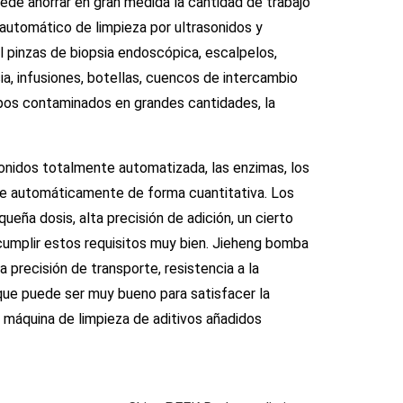
uede ahorrar en gran medida la cantidad de trabajo
 automático de limpieza por ultrasonidos y
l pinzas de biopsia endoscópica, escalpelos,
ia, infusiones, botellas, cuencos de intercambio
pos contaminados en grandes cantidades, la
sonidos totalmente automatizada, las enzimas, los
se automáticamente de forma cuantitativa. Los
queña dosis, alta precisión de adición, un cierto
 cumplir estos requisitos muy bien. Jieheng bomba
precisión de transporte, resistencia a la
 que puede ser muy bueno para satisfacer la
 máquina de limpieza de aditivos añadidos