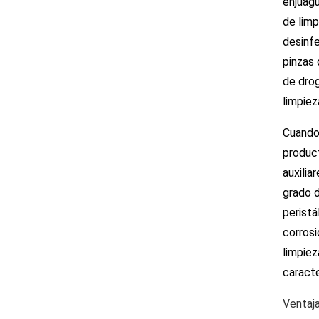
enjuagu
de limp
desinfe
pinzas 
de dro
limpiez
Cuando 
produc
auxilia
grado d
peristá
corrosi
limpiez
caracte
Ventaj