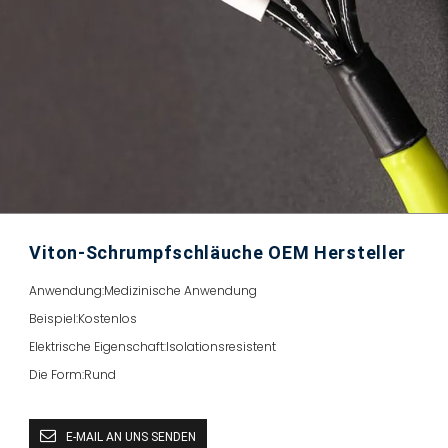
Viton-Schrumpfschläuche OEM Hersteller
Anwendung:
Medizinische Anwendung
Beispiel:
Kostenlos
Elektrische Eigenschaft:
Isolationsresistent
Die Form:
Rund
E-MAIL AN UNS SENDEN