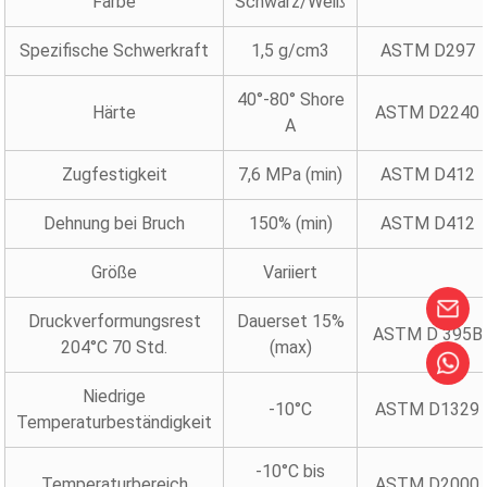
Farbe
Schwarz/Weiß
Spezifische Schwerkraft
1,5 g/cm3
ASTM D297
40°-80° Shore
Härte
ASTM D2240
A
Zugfestigkeit
7,6 MPa (min)
ASTM D412
Dehnung bei Bruch
150% (min)
ASTM D412
Größe
Variiert
Druckverformungsrest
Dauerset 15%
ASTM D 395B
204°C 70 Std.
(max)
Niedrige
-10°C
ASTM D1329
Temperaturbeständigkeit
-10°C bis
Temperaturbereich
ASTM D2000