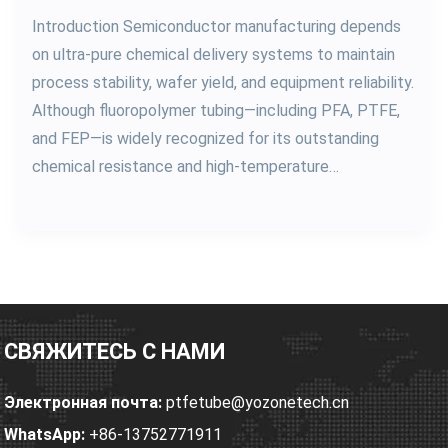
As semiconductor manufacturing continues to evolve
toward smaller process nodes and higher wafer yields,
the purity requirements for chemical delivery systems
have become more demanding than ever before.
Today’s semiconductor fabs transport highly
aggressive chemicals—including hydrofluoric acid (HF),
sulfuric acid (H₂SO₄), nitric acid (HNO₃), ammonium...
СВЯЖИТЕСЬ С НАМИ
Электронная почта:
ptfetube@yozonetech.cn
WhatsApp:
+86-13752771911