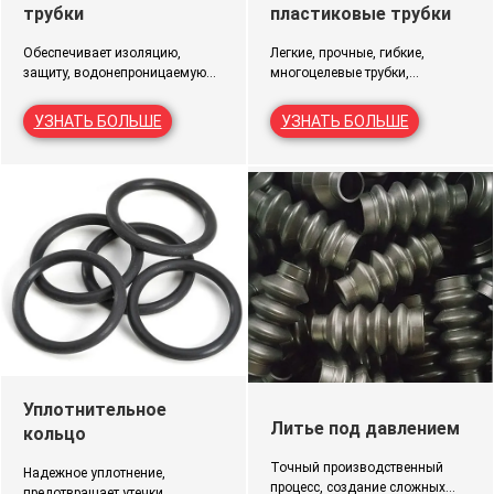
трубки
пластиковые трубки
Обеспечивает изоляцию,
Легкие, прочные, гибкие,
защиту, водонепроницаемую
многоцелевые трубки,
герметизацию, коррозионную
используемые в строительстве,
стойкость, долговечность
медицине,
УЗНАТЬ БОЛЬШЕ
УЗНАТЬ БОЛЬШЕ
проводки и кабелей.
автомобилестроении, упаковке
и промышленности.
Уплотнительное
Литье под давлением
кольцо
Точный производственный
Надежное уплотнение,
процесс, создание сложных
предотвращает утечки,