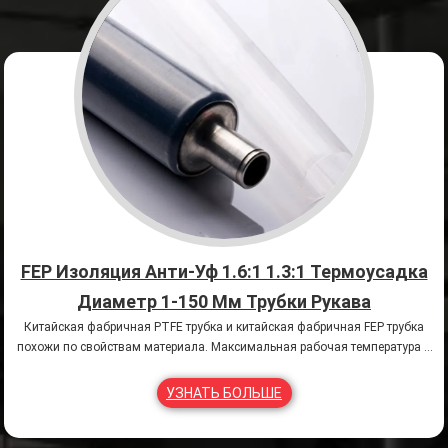
FEP Изоляция Анти-Уф 1.6:1 1.3:1 Термоусадка
Диаметр 1-150 Мм Трубки Рукава
Китайская фабричная PTFE трубка и китайская фабричная FEP трубка
похожи по свойствам материала. Максимальная рабочая температура и
цвет PTFE отличаются от FEP, что является основным различием между
ними. Тефлон имеет молочно-белый цвет, а FEP - прозрачный.
УЗНАТЬ БОЛЬШЕ