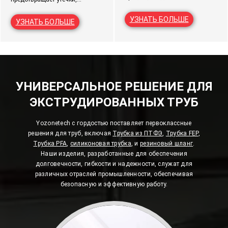
форм, эффективное массовое
противостоит давлению,
производство, экономичность,
химической коррозии,
УЗНАТЬ БОЛЬШЕ
УЗНАТЬ БОЛЬШЕ
широкое применение в
обеспечивает долговечность в
производстве пластмасс.
различных областях
применения.
УНИВЕРСАЛЬНОЕ РЕШЕНИЕ ДЛЯ
ЭКСТРУДИРОВАННЫХ ТРУБ
Yozonetech с гордостью поставляет первоклассные
решения для труб, включая
Трубка из ПТФЭ
,
Трубка FEP
,
Трубка PFA
,
силиконовая трубка
, и
резиновый шланг
.
Наши изделия, разработанные для обеспечения
долговечности, гибкости и надежности, служат для
различных отраслей промышленности, обеспечивая
безопасную и эффективную работу.